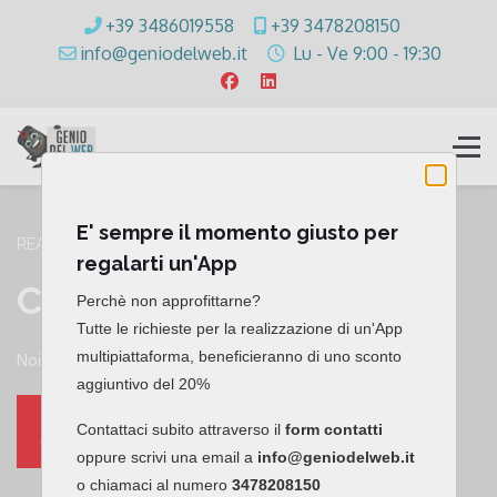
+39 3486019558
+39 3478208150
info@geniodelweb.it
Lu - Ve 9:00 - 19:30
E' sempre il momento giusto per
REALIZZA UNA APP
regalarti un'App
C
O
N
I
L
T
U
O
B
R
A
N
D
Perchè non approfittarne?
Tutte le richieste per la realizzazione di un'App
multipiattaforma, beneficieranno di uno sconto
Noi possiamo soddisfare la tua richiesta!
aggiuntivo del 20%
Contattaci subito attraverso il
form contatti
CONTATTACI
oppure scrivi una email a
info@geniodelweb.it
o chiamaci al numero
3478208150