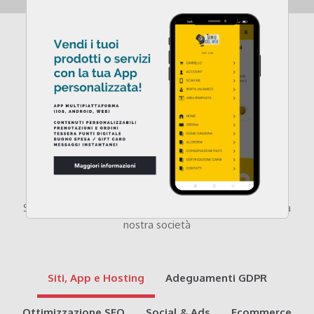
Dove opera Genio del
Web
Sotto un elenco non esaustivo delle attività svolte dalla
nostra società
Siti, App e Hosting
Adeguamenti GDPR
Ottimizzazione SEO
Social & Ads
Ecommerce