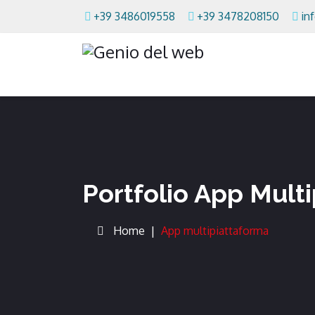
+39 3486019558
+39 3478208150
in
Portfolio App Mult
Home
App multipiattaforma