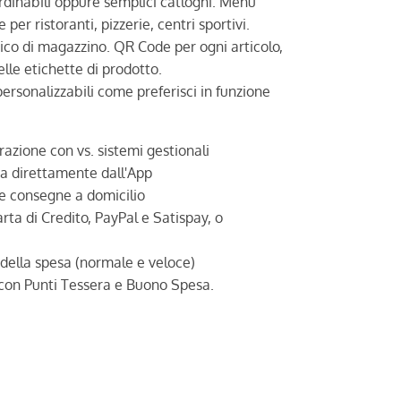
rdinabili oppure semplici catloghi. Menù
 per ristoranti, pizzerie, centri sportivi.
ico di magazzino. QR Code per ogni articolo,
lle etichette di prodotto.
 personalizzabili come preferisci in funzione
razione con vs. sistemi gestionali
ta direttamente dall'App
e consegne a domicilio
ta di Credito, PayPal e Satispay, o
 della spesa (normale e veloce)
con Punti Tessera e Buono Spesa.