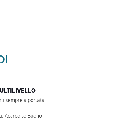
OI
MULTILIVELLO
unti sempre a portata
ti. Accredito Buono